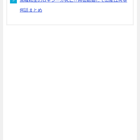
無職転生のロキシーが死亡!?再会結婚して出産は何巻
何話まとめ