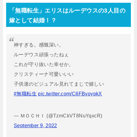
「無職転生」エリスはルーデウスの3人目の
嫁として結婚！？
神すぎる。感慨深い。
ルーデウス頑張ったねぇ
これが守り抜いた幸せか。
クリスティーナ可愛いいい
子供達のビジュアル見れてまじで嬉しい
#無職転生
pic.twitter.com/C6FBvoypkX
— ＭＯＣＨＩ (@TzmCkVT8NuYqxcR)
September 9, 2022