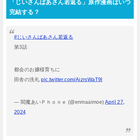
「じいさんばあさん若返る」原作漫画はいつ
完結する？
#じいさんばあさん若返る
第3話
都会のお嬢様育ちに
田舎の洗礼
pic.twitter.com/AizrsWaT9I
— 閻魔あいＰｈｏｎｅ (@enmaaimoe)
April 27,
2024