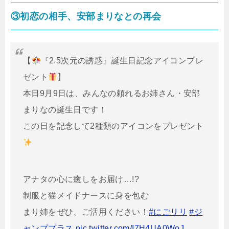
③初恋の相手、安部まりなとの再会
【
『2.5次元の誘惑』誕生日記念アイコンプレ
ゼント
】
本日9月9日は、みんなの頼れるお姉さん・安部
まりなの誕生日です！
この日を記念して2種類のアイコンをプレゼント
アナタの心に癒しをお届け…!?
制服と猫メイドナースに身を包む
まり姉をぜひ、ご活用ください！
#にごリリ
#ジ
ャンププラス
pic.twitter.com/I7H4UA0WoJ