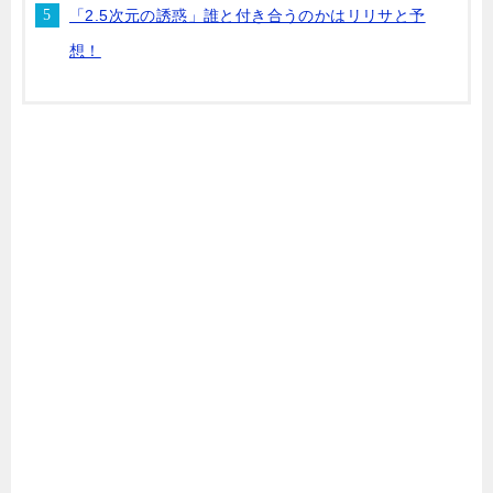
「2.5次元の誘惑」誰と付き合うのかはリリサと予
想！