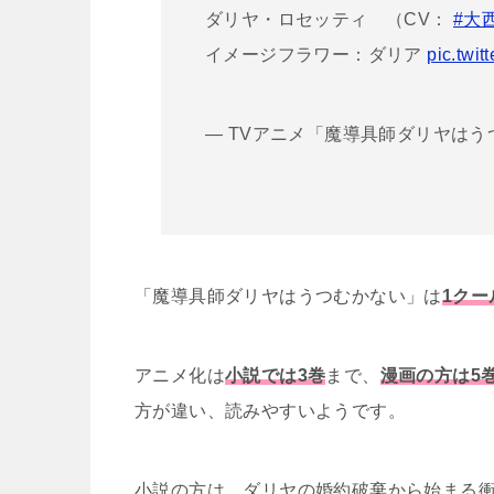
ダリヤ・ロセッティ （CV：
#大
イメージフラワー：ダリア
pic.twi
— TVアニメ「魔導具師ダリヤはうつむか
「魔導具師ダリヤはうつむかない」は
1クー
アニメ化は
小説では3巻
まで、
漫画の方は5
方が違い、読みやすいようです。
小説の方は、ダリヤの婚約破棄から始まる