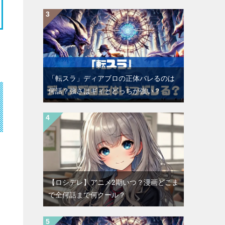
「転スラ」ディアブロの正体バレるのは
何話？強さはギィとどっちが強い？
【ロシデレ】アニメ2期いつ？漫画どこま
で全何話まで何クール？