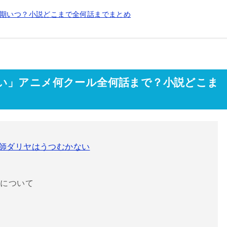
2期いつ？小説どこまで全何話までまとめ
い」アニメ何クール全何話まで？小説どこま
具師ダリヤはうつむかない
花について