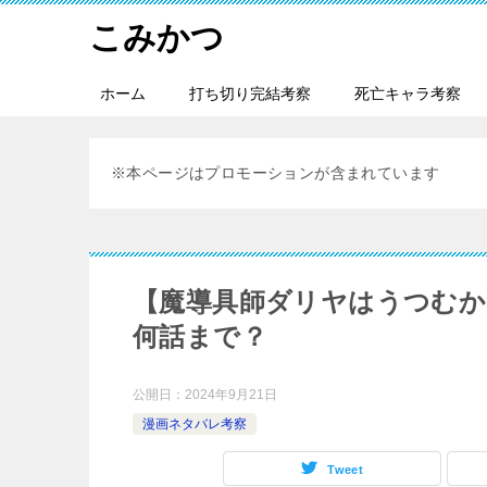
こみかつ
ホーム
打ち切り完結考察
死亡キャラ考察
※本ページはプロモーションが含まれています
【魔導具師ダリヤはうつむか
何話まで？
公開日：
2024年9月21日
漫画ネタバレ考察
Tweet