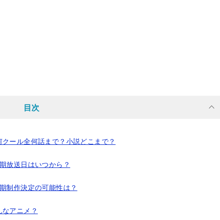
目次
何クール全何話まで？小説どこまで？
2期放送日はいつから？
2期制作決定の可能性は？
んなアニメ？