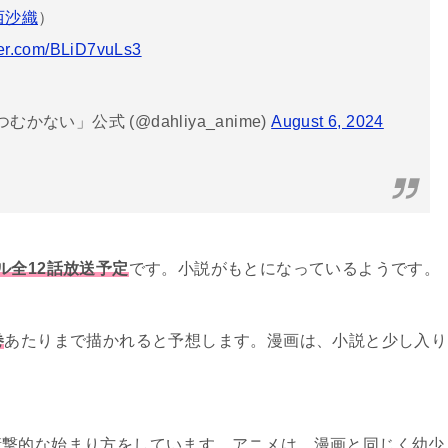
西沙織
）
tter.com/BLiD7vuLs3
ない」公式 (@dahliya_anime)
August 6, 2024
ル全12話放送予定
です。小説がもとになっているようです。
巻
あたりまで描かれると予想します。漫画は、小説と少し入り
衝撃的な始まり方をしています。アニメは、漫画と同じく幼少