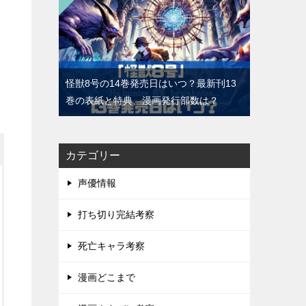
怪獣8号の14巻発売日はいつ？最新刊13
巻の表紙と特典、漫画発行部数は？
カテゴリー
声優情報
打ち切り完結考察
死亡キャラ考察
漫画どこまで